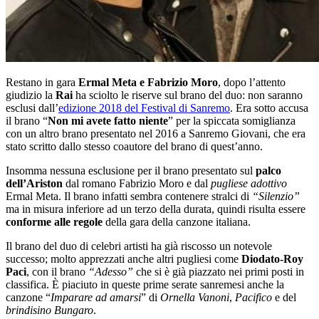
Restano in gara
Ermal Meta e Fabrizio Moro
, dopo l’attento
giudizio la
Rai
ha sciolto le riserve sul brano del duo: non saranno
esclusi dall’
edizione 2018 del Festival di Sanremo
. Era sotto accusa
il brano “
Non mi avete fatto niente
” per la spiccata somiglianza
con un altro brano presentato nel 2016 a Sanremo Giovani, che era
stato scritto dallo stesso coautore del brano di quest’anno.
Insomma nessuna esclusione per il brano presentato sul
palco
dell’Ariston
dal romano Fabrizio Moro e dal
pugliese adottivo
Ermal Meta. Il brano infatti sembra contenere stralci di
“Silenzio”
ma in misura inferiore ad un terzo della durata, quindi risulta essere
conforme alle regole
della gara della canzone italiana.
Il brano del duo di celebri artisti ha già riscosso un notevole
successo; molto apprezzati anche altri pugliesi come
Diodato-Roy
Paci
, con il brano
“Adesso”
che si è già piazzato nei primi posti in
classifica. È piaciuto in queste prime serate sanremesi anche la
canzone “
Imparare ad amarsi
” di
Ornella Vanoni
,
Pacifico
e del
brindisino Bungaro
.