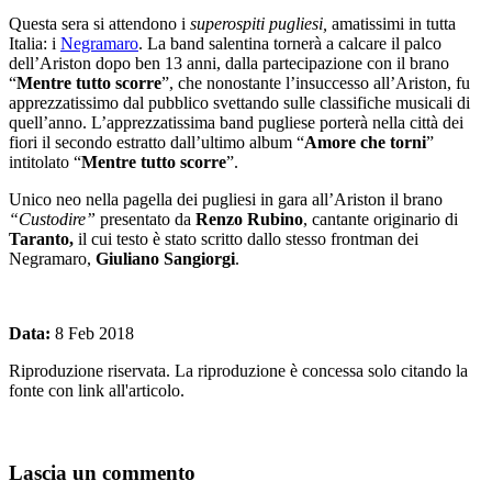
Questa sera si attendono i
superospiti pugliesi,
amatissimi in tutta
Italia: i
Negramaro
. La band salentina tornerà a calcare il palco
dell’Ariston dopo ben 13 anni, dalla partecipazione con il brano
“
Mentre tutto scorre
”, che nonostante l’insuccesso all’Ariston, fu
apprezzatissimo dal pubblico svettando sulle classifiche musicali di
quell’anno. L’apprezzatissima band pugliese porterà nella città dei
fiori il secondo estratto dall’ultimo album “
Amore che torni
”
intitolato “
Mentre tutto scorre
”.
Unico neo nella pagella dei pugliesi in gara all’Ariston il brano
“Custodire”
presentato da
Renzo Rubino
, cantante originario di
Taranto,
il cui testo è stato scritto dallo stesso frontman dei
Negramaro,
Giuliano Sangiorgi
.
Data:
8 Feb 2018
Riproduzione riservata. La riproduzione è concessa solo citando la
fonte con link all'articolo.
Lascia un commento