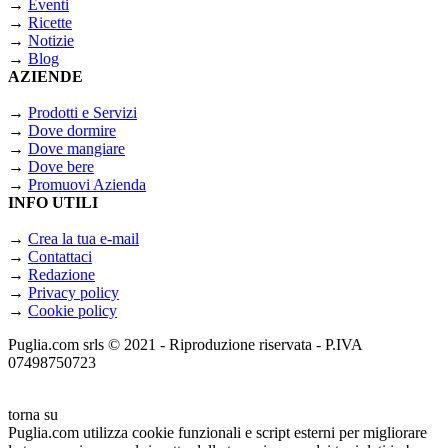
→
Eventi
→
Ricette
→
Notizie
→
Blog
AZIENDE
→
Prodotti e Servizi
→
Dove dormire
→
Dove mangiare
→
Dove bere
→
Promuovi Azienda
INFO UTILI
→
Crea la tua e-mail
→
Contattaci
→
Redazione
→
Privacy policy
→
Cookie policy
Puglia.com srls © 2021 - Riproduzione riservata - P.IVA
07498750723
torna su
Puglia.com utilizza cookie funzionali e script esterni per migliorare