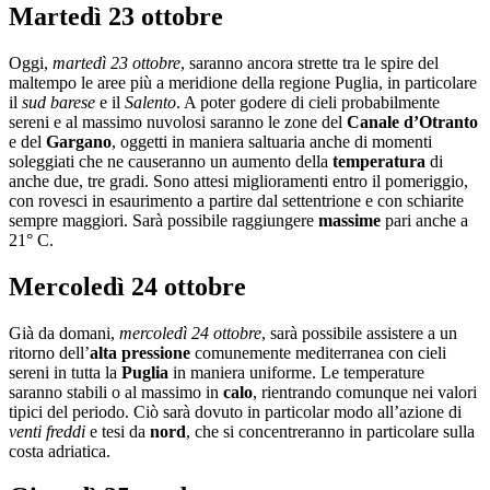
Martedì 23 ottobre
Oggi,
martedì 23 ottobre
, saranno ancora strette tra le spire del
maltempo le aree più a meridione della regione Puglia, in particolare
il
sud barese
e il
Salento
. A poter godere di cieli probabilmente
sereni e al massimo nuvolosi saranno le zone del
Canale d’Otranto
e del
Gargano
, oggetti in maniera saltuaria anche di momenti
soleggiati che ne causeranno un aumento della
temperatura
di
anche due, tre gradi. Sono attesi miglioramenti entro il pomeriggio,
con rovesci in esaurimento a partire dal settentrione e con schiarite
sempre maggiori. Sarà possibile raggiungere
massime
pari anche a
21° C.
Mercoledì 24 ottobre
Già da domani,
mercoledì 24 ottobre
, sarà possibile assistere a un
ritorno dell’
alta pressione
comunemente mediterranea con cieli
sereni in tutta la
Puglia
in maniera uniforme. Le temperature
saranno stabili o al massimo in
calo
, rientrando comunque nei valori
tipici del periodo. Ciò sarà dovuto in particolar modo all’azione di
venti freddi
e tesi da
nord
, che si concentreranno in particolare sulla
costa adriatica.