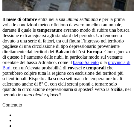
Il
mese di ottobre
entra nella sua
ultima settimana
e per la prima
volta le condizioni meteo riflettono davvero un clima autunnale,
durante il quale le
temperature
avranno modo di subire una brusca
flessione e di adeguarsi agli standard del periodo. Un fenomeno
dovuto a una serie di fattori, tra cui figura l’ingresso nel territorio
pugliese di una circolazione di tipo depressionario proveniente
direttamente dai territori dei
Balcani
dell’est
Europa
. Conseguenza
di questo è l’aumento delle nubi, in particolar modo sul versante
orientale del basso Adriatico, come il
basso Salento
o la
provincia di
Bari
, con un’elevata probabilità di
rovesci
e
temporali
che
potrebbero colpire tutta la regione con esclusione dei territori più
settentrionali. Rispetto alla scorsa settimana le temperature totali
caleranno anche di 8° C, con cieli sereni pronti a tornare solo
quando la circolazione depressionaria si sposterà verso la
Sicilia
, nel
periodo tra
mercoledì
e
giovedì
.
Contenuto