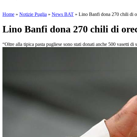
Home
»
Notizie Puglia
»
News BAT
»
Lino Banfi dona 270 chili di o
Lino Banfi dona 270 chili di ore
“Oltre alla tipica pasta pugliese sono stati donati anche 500 vasetti di