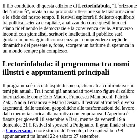
Il filo conduttore di questa edizione di
Lectorinfabula
, “L’orizzonte
dell’umanità”, invita a una profonda riflessione sulle trasformazioni
e le sfide del nostro tempo. Il festival esplorerà il delicato equilibrio
tra politica, scienza e capitale, analizzando come questi intrecci
stiano ridefinendo le democrazie e la convivenza civile. Attraverso
incontri con giornalisti, scrittori e intellettuali, il pubblico sarà
guidato in un viaggio di conoscenza per comprendere meglio le
dinamiche del presente e, forse, scorgere un barlume di speranza in
un mondo sempre più complesso.
Lectorinfabula: il programma tra nomi
illustri e appuntamenti principali
Il programma è ricco di ospiti di spicco, chiamati a confrontarsi sui
temi più attuali. Tra i nomi già annunciati troviamo figure di calibro
internazionale come Ezio Mauro, Francesca Mannocchi, Patrick
Zaki, Nadia Terranova e Mario Desiati. Il festival affronterà diversi
argomenti, dalle tensioni geopolitiche alle trasformazioni del lavoro,
dalla memoria storica alla narrativa contemporanea. L’apertura è
fissata per giovedì 18 settembre a Bari, mentre da venerdì 19 a
domenica 21 il festival si sposterà a Putignano. Il gran finale si terrà
a
Conversano
, cuore storico dell’evento, che ospiterà ben 98
appuntamenti tra lunedì 22 e sabato 27 settembre.