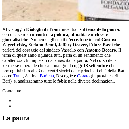
Al via oggi i
Dialoghi di Trani
, incentrati sul
tema della paura
,
con una serie di
incontri
tra
politica, attualità
e
inchieste
giornalistiche
. Numerosi gli ospiti d’eccezione tra cui
Gustavo
Zagrebelsky, Stefano Benni, Jeffery Deaver, Ettore Bassi
che
parlerà del coraggio del sindaco Vassallo con
Antonio Decaro
. Il
tema di quest’anno riguarda tutti, parla di un sentimento che
caratterizza chiunque sin dalla nascita: la paura. Nel corso della
kermesse itinerante che sarà inaugurata oggi
18 settembre
che
proseguirà sino al 23 nei centri storici delle principali città della
Bat
come
Trani
, Andria,
Barletta
, Bisceglie e
Corato
(in provincia di
Bari), si analizzeranno tutte le
fobie
nelle diverse declinazioni.
Contenuto
La paura