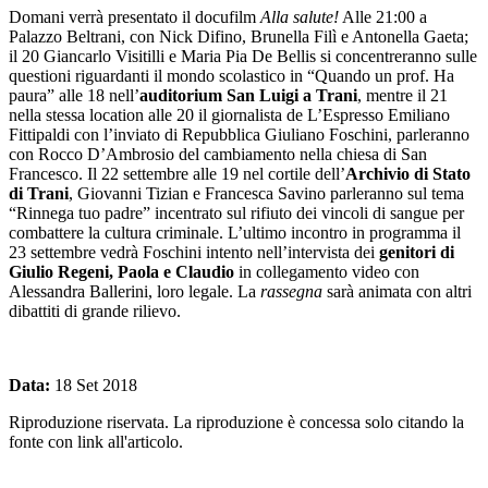
Domani verrà presentato il docufilm
Alla salute!
Alle 21:00 a
Palazzo Beltrani, con Nick Difino, Brunella Filì e Antonella Gaeta;
il 20 Giancarlo Visitilli e Maria Pia De Bellis si concentreranno sulle
questioni riguardanti il mondo scolastico in “Quando un prof. Ha
paura” alle 18 nell’
auditorium San Luigi a Trani
, mentre il 21
nella stessa location alle 20 il giornalista de L’Espresso Emiliano
Fittipaldi con l’inviato di Repubblica Giuliano Foschini, parleranno
con Rocco D’Ambrosio del cambiamento nella chiesa di San
Francesco. Il 22 settembre alle 19 nel cortile dell’
Archivio di Stato
di Trani
, Giovanni Tizian e Francesca Savino parleranno sul tema
“Rinnega tuo padre” incentrato sul rifiuto dei vincoli di sangue per
combattere la cultura criminale. L’ultimo incontro in programma il
23 settembre vedrà Foschini intento nell’intervista dei
genitori di
Giulio Regeni, Paola e Claudio
in collegamento video con
Alessandra Ballerini, loro legale. La
rassegna
sarà animata con altri
dibattiti di grande rilievo.
Data:
18 Set 2018
Riproduzione riservata. La riproduzione è concessa solo citando la
fonte con link all'articolo.