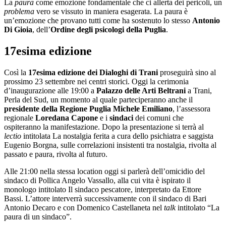
La
paura
come emozione fondamentale che ci allerta dei pericoli, un
problema
vero se vissuto in maniera esagerata. La paura è
un’emozione che provano tutti come ha sostenuto lo stesso
Antonio
Di Gioia
, dell’
Ordine degli psicologi della Puglia
.
17esima edizione
Così la
17esima edizione dei Dialoghi di Trani
proseguirà sino al
prossimo 23 settembre nei centri storici. Oggi la cerimonia
d’inaugurazione alle 19:00 a
Palazzo delle Arti Beltrani
a Trani,
Perla del Sud, un momento al quale parteciperanno anche il
presidente della Regione Puglia Michele Emiliano
, l’assessora
regionale
Loredana Capone
e i
sindaci
dei comuni che
ospiteranno la manifestazione. Dopo la presentazione si terrà al
lectio
intitolata La nostalgia ferita a cura dello psichiatra e saggista
Eugenio Borgna, sulle correlazioni insistenti tra nostalgia, rivolta al
passato e paura, rivolta al futuro.
Alle 21:00 nella stessa location oggi si parlerà dell’omicidio del
sindaco di Pollica Angelo Vassallo, alla cui vita è ispirato il
monologo intitolato Il sindaco pescatore, interpretato da Ettore
Bassi. L’attore interverrà successivamente con il sindaco di Bari
Antonio Decaro e con Domenico Castellaneta nel
talk
intitolato “La
paura di un sindaco”.