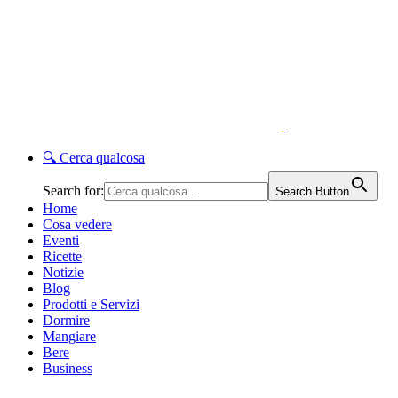
🔍
Cerca qualcosa
Search for:
Search Button
Home
Cosa vedere
Eventi
Ricette
Notizie
Blog
Prodotti e Servizi
Dormire
Mangiare
Bere
Business