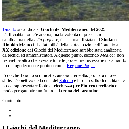
Taranto
si candida ai
Giochi del Mediterraneo
del
2025
.
L’ufficialità non c’è ancora, ma la volontà di presentare la
candidatura della
città pugliese
, è stata manifestata dal
Sindaco
Rinaldo Melucci
. La fattibilità della partecipazione di Taranto alla
XX edizione
dei Giochi del Mediterraneo sarebbe stata analizzata
da tecnici ed amministratori. A questo punto, secondo
Melucci
, non
resterebbe altro che avviare tutte le procedure necessarie instaurando
un dialogo tecnico e politico con la
Regione Puglia
.
Ecco che Taranto si dimostra, ancora una volta, pronta a nuove
sfide. L’obiettivo della città del
Salento
è fare un salto di qualità che
possa rappresentare fonte di
ricchezza per l’intero territorio
e
modo per garantire un futuro alla
zona del tarantino
.
Contenuto
I Giochi del Mediterraneo