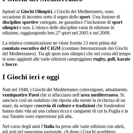
Ispirati ai
Giochi Olimpici
, i Giochi del Mediterraneo, sono
occasione di incontro sotto il segno dello
sport
. Una fusione di
discipline sportive
variegate, ne garantisce l’inclusione di
sport
olimpici
e non. L’elenco delle discipline varia di edizione in
edizione, raggiungendo ben
27 sport
nel 2005 e nel 2009.
La relativa comunicazione ne viene fornita 13 mesi prima dal
comitato esecutivo del CIGM
(comitato Internazionale dei Giochi
del Mediterraneo). Tra gli sport non olimpici che nel corso del tempo
si sono aggiunti alle varie edizioni campeggiano
rugby, golf, karate
e
bocce
.
I Giochi ieri e oggi
Nati nel 1948, i Giochi del Mediterraneo coinvolgono, attualmente,
ventiquattro Paesi
che si affacciano nell’
area mediterranea
. Si
sancisce così un sodalizio che riporta alla mente la ricchezza di un
mare, da sempre c
rocevia di culture e tradizioni
che fondendosi
hanno dato vita ad una cultura ricca e cangiante di cui la Puglia e la
sua Taranto sono espressione più alta.
Nel corso degli anni l’
Italia
ha preso alle varie edizioni con atleti,
già noti nel panorama nazionale, ch dopo i Giochi avrebbero