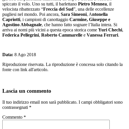
spiccato il volo. Uno su tutti, il barlettano
Pietro Mennea
, il
velocista ribattezzato “
Freccia del Sud
”, una delle eccellenze
pugliesi nel mondo. Poi ancora,
Sara Simeoni
, A
ntonella
Capriotti
, i campioni di canottaggio
Carmine, Giuseppe e
Agostino Abbagnale
, che hanno fatto sognare l’Italia intera. Si
arriva ai nomi più vicini a questa epoca storica come
Yuri Chechi
,
Federica Pellegrini
,
Roberto Cammarelle
e
Vanessa Ferrari
.
Data:
8 Ago 2018
Riproduzione riservata. La riproduzione è concessa solo citando la
fonte con link all'articolo.
Lascia un commento
Il tuo indirizzo email non sarà pubblicato.
I campi obbligatori sono
contrassegnati
*
Commento
*