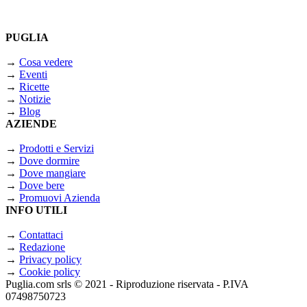
PUGLIA
→
Cosa vedere
→
Eventi
→
Ricette
→
Notizie
→
Blog
AZIENDE
→
Prodotti e Servizi
→
Dove dormire
→
Dove mangiare
→
Dove bere
→
Promuovi Azienda
INFO UTILI
→
Contattaci
→
Redazione
→
Privacy policy
→
Cookie policy
Puglia.com srls © 2021 - Riproduzione riservata - P.IVA
07498750723