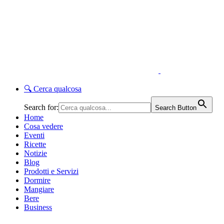
🔍
Cerca qualcosa
Search for:
Search Button
Home
Cosa vedere
Eventi
Ricette
Notizie
Blog
Prodotti e Servizi
Dormire
Mangiare
Bere
Business