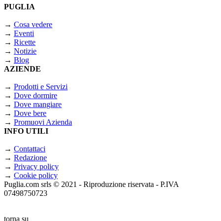
PUGLIA
→
Cosa vedere
→
Eventi
→
Ricette
→
Notizie
→
Blog
AZIENDE
→
Prodotti e Servizi
→
Dove dormire
→
Dove mangiare
→
Dove bere
→
Promuovi Azienda
INFO UTILI
→
Contattaci
→
Redazione
→
Privacy policy
→
Cookie policy
Puglia.com srls © 2021 - Riproduzione riservata - P.IVA
07498750723
torna su