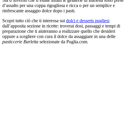
Sia d’inverno che d’estate infatti le gelaterie di Barletta sono prese
d’assalto per una coppa rigogliosa e ricca o per un semplice e
rinfrescante assaggio dolce dopo i pasti.
Scopri tutto ciò che ti interessa sui
dolci e desserts pugliesi
dall’apposita sezione in ricette: troverai dosi, passaggi e tempi di
preparazione che ti aiuteranno a realizzare quello che desideri
oppure a scegliere con cura il dolce da assaggiare in una delle
pasticcerie Barletta
selezionate da Puglia.com.