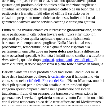
delle migliori pasticcerie in città. Visitando queste attività potrai
gustare ogni prodotto dolciario tipico della tradizione pugliese e
cittadina, accompagnato da un gustoso
caffè
o da un buon
thè
. Le
pasticcerie a Barletta infatti oltre ad offrire il servizio per le
colazioni, preparano torte e dolci su richiesta, buffet dolci o salati,
garantendo talvolta anche servizio catering e consegna gratuita.
Frutto di una rivoluzionante ed interessante
globalizzazione
, anche
nelle pasticcerie in città potrai trovare
dolci tipici internazionali
,
preparati però con quella sapienza e quella cura tipicamente
barlettana e al tempo stesso pugliese. Nulla è lasciato al caso,
procedimenti, temperature, dosi e qualità sono rispettati alla
perfezione in una città dove un
buon dolce
può fare la differenza
nelle occasioni speciali. A Barletta è infatti molto sentita la
tradizione
domenicale
, quando dopo
antipasti
,
primi piatti
,
secondi piatti
di
mare e di terra, il dolce rappresenta il piatto forte a tavola in famiglia.
Barletta vanta tra i suoi prodotti dolci tradizionali alcuni dei must
have della tradizione pugliese: le
cartellate
con il famosissimo vin
cotto, sono nella
città della Freccia del Sud
,
Pietro Mennea
, uno dei
dolci più quotati per le festività natalizie. Altri prodotti tipici
vengono spesso preparati anche nelle pasticcerie con ricette
tradizionali, frutto di un passaparola trasmesso di generazione in
generazione. I servizi di
gelateria
sono attivi tutto l’anno in una città
con il clima temperato tipico delle terre affacciate sul Mediterraneo.