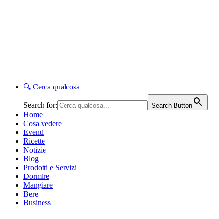
🔍
Cerca qualcosa
Search for:
Search Button
Home
Cosa vedere
Eventi
Ricette
Notizie
Blog
Prodotti e Servizi
Dormire
Mangiare
Bere
Business