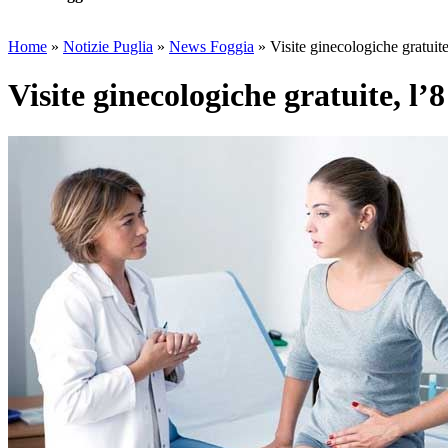
Home
»
Notizie Puglia
»
News Foggia
»
Visite ginecologiche gratuite
Visite ginecologiche gratuite, l’