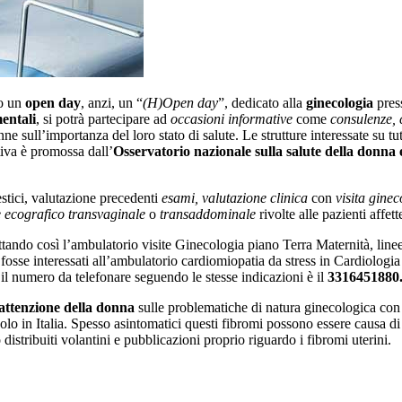
to un
open day
, anzi, un “
(H)Open day
”, dedicato alla
ginecologia
pres
entali
, si potrà partecipare ad
occasioni informative
come
consulenze, 
donne sull’importanza del loro stato di salute. Le strutture interessate su t
tiva è promossa dall’
Osservatorio nazionale sulla salute della donna 
estici, valutazione precedenti
esami, valutazione clinica
con
visita gine
 ecografico transvaginale
o
transaddominale
rivolte alle pazienti affet
tando così l’ambulatorio visite Ginecologia piano Terra Maternità, linee a
 fosse interessati all’ambulatorio cardiomiopatia da stress in Cardiologia
 il numero da telefonare seguendo le stesse indicazioni è il
3316451880
attenzione della donna
sulle problematiche di natura ginecologica con u
solo in Italia. Spesso asintomatici questi fibromi possono essere causa 
distribuiti volantini e pubblicazioni proprio riguardo i fibromi uterini.