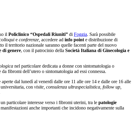
so il
Policlinico “Ospedali Riuniti”
di
Foggia
. Sarà possibile
colloqui
e
conferenze,
accedere ad
info point
e distribuzione di
utto il territorio nazionale saranno quelle facenti parte del nuovo
e di genere
, con il patrocinio della
Società Italiana di Ginecologia e
cologica
nel particolare dedicata a donne con sintomatologia o
te da fibromi dell’utero o sintomatologia ad essi connessa.
perte dal lunedì al venerdì dalle ore 11 alle ore 14 e dalle ore 16 alle
 universitaria, con
visite, consulenza ultraspecialistica, follow up,
.
n particolare interesse verso i fibromi uterini, tra le
patologie
di manifestazioni anche importanti che incidono negativamente sulla