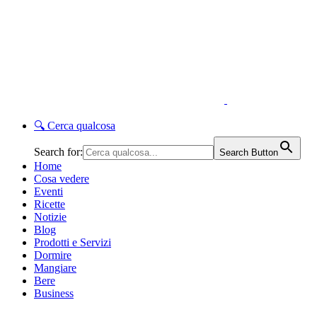
🔍
Cerca qualcosa
Search for:
Search Button
Home
Cosa vedere
Eventi
Ricette
Notizie
Blog
Prodotti e Servizi
Dormire
Mangiare
Bere
Business