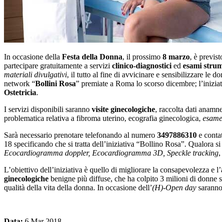
In occasione della
Festa della Donna
, il prossimo
8 marzo
, è previs
partecipare gratuitamente a servizi
clinico-diagnostici
ed
esami strum
materiali divulgativi
, il tutto al fine di avvicinare e sensibilizzare le 
network “
Bollini Rosa
” premiate a Roma lo scorso dicembre; l’inizia
Ostetricia
.
I servizi disponibili saranno
visite ginecologiche
, raccolta dati anamn
problematica relativa a fibroma uterino, ecografia ginecologica,
esame
Sarà necessario prenotare telefonando al numero
3497886310
e contat
18 specificando che si tratta dell’iniziativa “Bollino Rosa”. Qualora si
Ecocardiogramma doppler, Ecocardiogramma 3D, Speckle tracking
,
L’obiettivo dell’iniziativa è quello di migliorare la consapevolezza e l’
ginecologiche
benigne più diffuse, che ha colpito 3 milioni di donne 
qualità della vita della donna. In occasione dell’
(H)-Open day
saranno 
Data:
6 Mar 2018