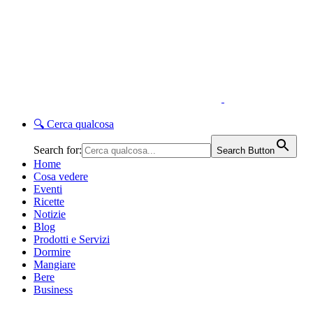
🔍
Cerca qualcosa
Search for:
Search Button
Home
Cosa vedere
Eventi
Ricette
Notizie
Blog
Prodotti e Servizi
Dormire
Mangiare
Bere
Business