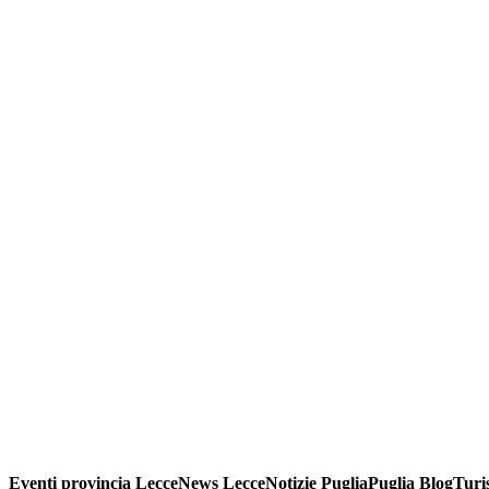
Eventi provincia LecceNews LecceNotizie PugliaPuglia BlogTur