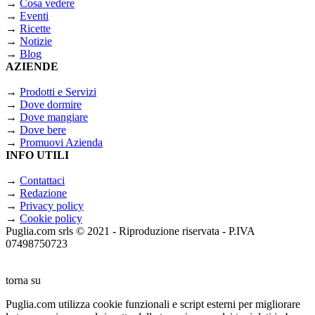
→
Cosa vedere
→
Eventi
→
Ricette
→
Notizie
→
Blog
AZIENDE
→
Prodotti e Servizi
→
Dove dormire
→
Dove mangiare
→
Dove bere
→
Promuovi Azienda
INFO UTILI
→
Contattaci
→
Redazione
→
Privacy policy
→
Cookie policy
Puglia.com srls © 2021 - Riproduzione riservata - P.IVA
07498750723
torna su
Puglia.com utilizza cookie funzionali e script esterni per migliorare