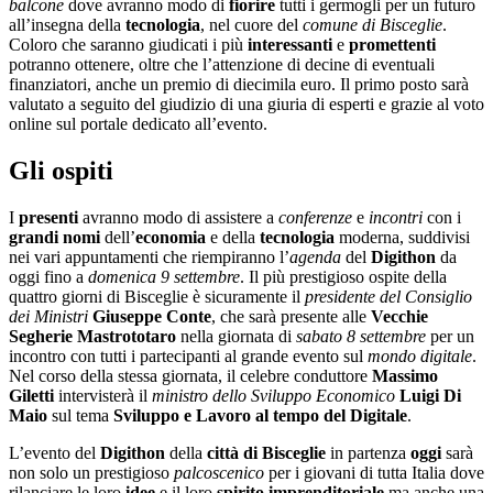
balcone
dove avranno modo di
fiorire
tutti i germogli per un futuro
all’insegna della
tecnologia
, nel cuore del
comune di Bisceglie
.
Coloro che saranno giudicati i più
interessanti
e
promettenti
potranno ottenere, oltre che l’attenzione di decine di eventuali
finanziatori, anche un premio di diecimila euro. Il primo posto sarà
valutato a seguito del giudizio di una giuria di esperti e grazie al voto
online sul portale dedicato all’evento.
Gli ospiti
I
presenti
avranno modo di assistere a
conferenze
e
incontri
con i
grandi nomi
dell’
economia
e della
tecnologia
moderna, suddivisi
nei vari appuntamenti che riempiranno l’
agenda
del
Digithon
da
oggi fino a
domenica 9 settembre
. Il più prestigioso ospite della
quattro giorni di Bisceglie è sicuramente il
presidente del Consiglio
dei Ministri
Giuseppe Conte
, che sarà presente alle
Vecchie
Segherie Mastrototaro
nella giornata di
sabato 8 settembre
per un
incontro con tutti i partecipanti al grande evento sul
mondo digitale
.
Nel corso della stessa giornata, il celebre conduttore
Massimo
Giletti
intervisterà il
ministro dello Sviluppo Economico
Luigi Di
Maio
sul tema
Sviluppo e Lavoro al tempo del Digitale
.
L’evento del
Digithon
della
città di Bisceglie
in partenza
oggi
sarà
non solo un prestigioso
palcoscenico
per i giovani di tutta Italia dove
rilanciare le loro
idee
e il loro
spirito
imprenditoriale
ma anche una