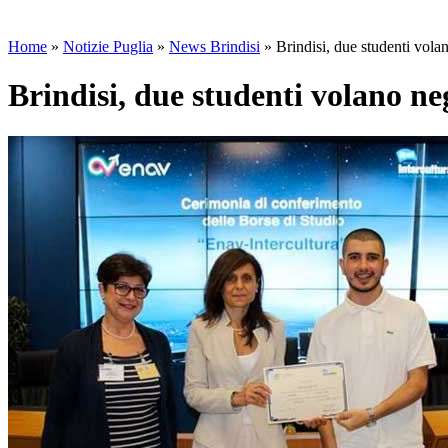
Home
»
Notizie Puglia
»
News Brindisi
»
Brindisi, due studenti vola
Brindisi, due studenti volano ne