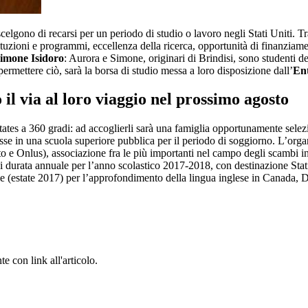
elgono di recarsi per un periodo di studio o lavoro negli Stati Uniti. Tra
 istituzioni e programmi, eccellenza della ricerca, opportunità di finanzia
Simone Isidoro
: Aurora e Simone, originari di Brindisi, sono studenti de
ermettere ciò, sarà la borsa di studio messa a loro disposizione dall’
Ent
il via al loro viaggio nel prossimo agosto
 States a 360 gradi: ad accoglierli sarà una famiglia opportunamente sele
se in una scuola superiore pubblica per il periodo di soggiorno. L’organi
to e Onlus), associazione fra le più importanti nel campo degli scambi in
i durata annuale per l’anno scolastico 2017-2018, con destinazione Stati 
e (estate 2017) per l’approfondimento della lingua inglese in Canada, D
e con link all'articolo.