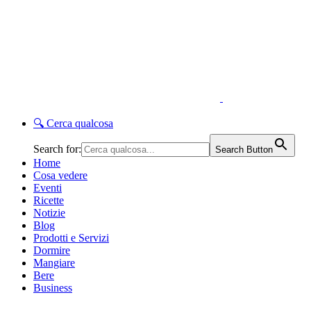
🔍
Cerca qualcosa
Search for:
Search Button
Home
Cosa vedere
Eventi
Ricette
Notizie
Blog
Prodotti e Servizi
Dormire
Mangiare
Bere
Business