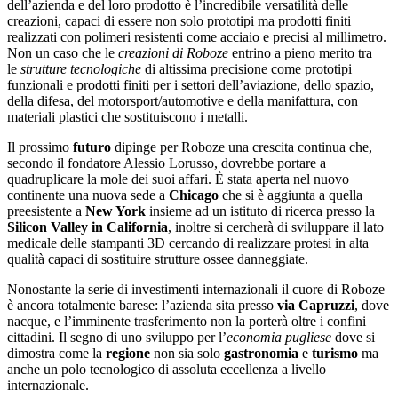
dell’azienda e del loro prodotto è l’incredibile versatilità delle
creazioni, capaci di essere non solo prototipi ma prodotti finiti
realizzati con polimeri resistenti come acciaio e precisi al millimetro.
Non un caso che le
creazioni di Roboze
entrino a pieno merito tra
le
strutture tecnologiche
di altissima precisione come prototipi
funzionali e prodotti finiti per i settori dell’aviazione, dello spazio,
della difesa, del motorsport/automotive e della manifattura, con
materiali plastici che sostituiscono i metalli.
Il prossimo
futuro
dipinge per Roboze una crescita continua che,
secondo il fondatore Alessio Lorusso, dovrebbe portare a
quadruplicare la mole dei suoi affari. È stata aperta nel nuovo
continente una nuova sede a
Chicago
che si è aggiunta a quella
preesistente a
New York
insieme ad un istituto di ricerca presso la
Silicon Valley in California
, inoltre si cercherà di sviluppare il lato
medicale delle stampanti 3D cercando di realizzare protesi in alta
qualità capaci di sostituire strutture ossee danneggiate.
Nonostante la serie di investimenti internazionali il cuore di Roboze
è ancora totalmente barese: l’azienda sita presso
via Capruzzi
, dove
nacque, e l’imminente trasferimento non la porterà oltre i confini
cittadini. Il segno di uno sviluppo per l’
economia pugliese
dove si
dimostra come la
regione
non sia solo
gastronomia
e
turismo
ma
anche un polo tecnologico di assoluta eccellenza a livello
internazionale.