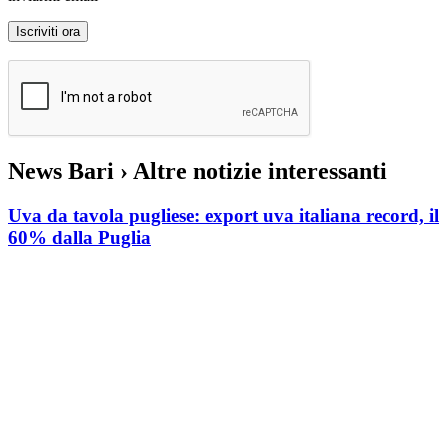
News Bari
› Altre notizie interessanti
Uva da tavola pugliese: export uva italiana record, il
60% dalla Puglia