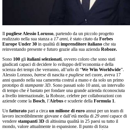
Il
pugliese Alessio Lorusso
, partendo da un piccolo progetto
realizzato nella sua stanza a
17 anni
, è stato citato da
Forbes
Europe Under 30
in qualità di
imprenditore italiano
che sta
reinventando presente e futuro grazie alla sua azienda
Roboze.
Sono
100
gli
italiani selezionati
, ovvero coloro che sono stati
giudicati capaci di decidere lo sviluppo dell’economia e della
scienza dei tempi che verranno, all’urlo di “
We Win Worldwide
”.
Alessio Lorusso,
barese
di nascita e
pugliese
nel cuore, aveva 17
anni quando nella sua cameretta costruì a mano e da solo un primo
prototipo di
stampante 3D
. Sono passati solo 10 anni, un intervallo
di tempo che è bastato per fondare una grande azienda riconosciuta
a livello internazionale, la Roboze, celebre per collaborazioni con
aziende come la
Bosch
, l’
Airbus
e scuderie della
Formula 1
.
Un
fatturato
pari a circa
un milione di euro
annui per un team di
lavoro incredibilmente giovane e dall’età media di
29 anni
capace di
vendere
stampanti 3D
di altissima qualità in 25 paesi su tutto il
mondo, valore attualmente in espansione. Il punto di forza