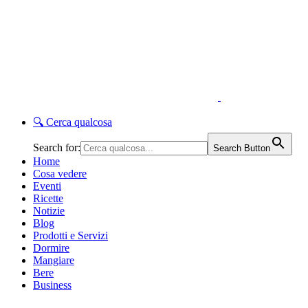
🔍
Cerca qualcosa
Search for:
Search Button
Home
Cosa vedere
Eventi
Ricette
Notizie
Blog
Prodotti e Servizi
Dormire
Mangiare
Bere
Business