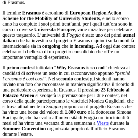
di Erasmus.
Il termine
Erasmus
è acronimo di
European Region Action
Scheme for the Mobility of University Students
, e nello scorso
anno ha compiuto i suoi primi trent’anni, per i quali tutt’ora sono in
corso in diverse
Università Europee
, varie iniziative per celebrare
questo traguardo. L’università di
Foggia
è stato uno dei primi
atenei
italiani
che ha investito sul progetto Erasmus e quindi sulla mobilità
internazionale sia in
outgoing
che in
incoming.
Ad oggi due contest
celebrano la bellezza di un progetto consolidato che offre un
importante ventaglio di esperienze.
Il
primo contest
intitolato “
Why Erasnus is so cool
” chiedeva ai
candidati di scrivere un testo in cui raccontavano appunto “
perché
l’erasmus è così cool
”. Nel
secondo contest
gli studenti hanno
inviato una foto che raccontasse in maniera significativa il ricordo di
una particolare esperienza in Erasmus. Il prossimo
23 febbraio al
Palazzo Ateneo
si svolgerà la premiazione per i due contest, nel
corso della quale parteciperanno le vincitrici Monica Guglielmi, che
si trova attualmente in
Spagna
proprio con il progetto Erasmus che
ha vinto una borsa del valore di
1.800 euro
e la dottoressa Simona
Raciugaite, che ha svolto all’università di Foggia un tirocinio di 6
mesi ed ha vinto una vacanza di una settimana a
Vieste
durante la
Summer Convention
organizzata proprio dall’ufficio Erasmus
durante l’estate.