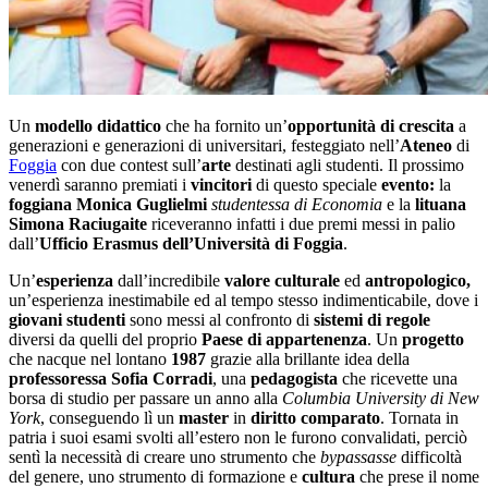
Un
modello didattico
che ha fornito un’
opportunità di crescita
a
generazioni e generazioni di universitari, festeggiato nell’
Ateneo
di
Foggia
con due contest sull’
arte
destinati agli studenti. Il prossimo
venerdì saranno premiati i
vincitori
di questo speciale
evento:
la
foggiana Monica Guglielmi
studentessa di Economia
e la
lituana
Simona Raciugaite
riceveranno infatti i due premi messi in palio
dall’
Ufficio Erasmus dell’Università di Foggia
.
Un’
esperienza
dall’incredibile
valore culturale
ed
antropologico,
un’esperienza inestimabile ed al tempo stesso indimenticabile, dove i
giovani studenti
sono messi al confronto di
sistemi di regole
diversi da quelli del proprio
Paese di appartenenza
. Un
progetto
che nacque nel lontano
1987
grazie alla brillante idea della
professoressa Sofia Corradi
, una
pedagogista
che ricevette una
borsa di studio per passare un anno alla
Columbia University di New
York
, conseguendo lì un
master
in
diritto comparato
. Tornata in
patria i suoi esami svolti all’estero non le furono convalidati, perciò
sentì la necessità di creare uno strumento che
bypassasse
difficoltà
del genere, uno strumento di formazione e
cultura
che prese il nome