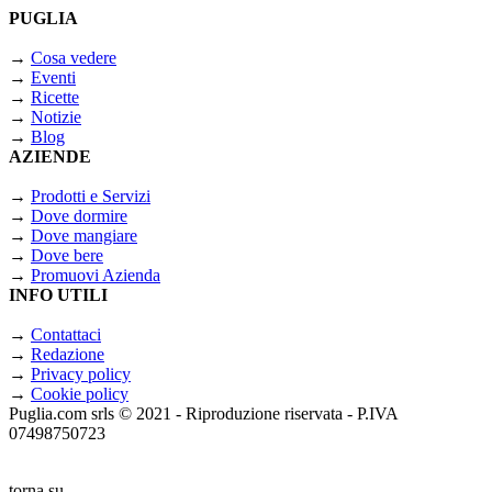
PUGLIA
→
Cosa vedere
→
Eventi
→
Ricette
→
Notizie
→
Blog
AZIENDE
→
Prodotti e Servizi
→
Dove dormire
→
Dove mangiare
→
Dove bere
→
Promuovi Azienda
INFO UTILI
→
Contattaci
→
Redazione
→
Privacy policy
→
Cookie policy
Puglia.com srls © 2021 - Riproduzione riservata - P.IVA
07498750723
torna su