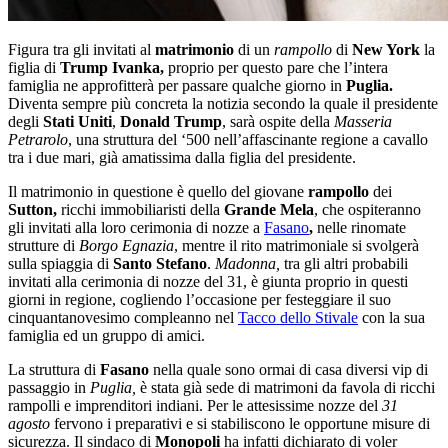
Figura tra gli invitati al
matrimonio
di un
rampollo
di
New York
la
figlia di
Trump Ivanka,
proprio per questo pare che l’intera
famiglia ne approfitterà per passare qualche giorno in
Puglia.
Diventa sempre più concreta la notizia secondo la quale il presidente
degli
Stati Uniti
,
Donald Trump
, sarà ospite della
Masseria
Petrarolo
, una struttura del ‘500 nell’affascinante regione a cavallo
tra i due mari, già amatissima dalla figlia del presidente.
Il matrimonio in questione è quello del giovane
rampollo
dei
Sutton,
ricchi immobiliaristi della
Grande Mela
, che ospiteranno
gli invitati alla loro cerimonia di nozze a
Fasano
,
nelle rinomate
strutture di
Borgo Egnazia
, mentre il rito matrimoniale si svolgerà
sulla spiaggia di
Santo Stefano
.
Madonna,
tra gli altri probabili
invitati alla cerimonia di nozze del 31, è giunta proprio in questi
giorni in regione, cogliendo l’occasione per festeggiare il suo
cinquantanovesimo compleanno nel
Tacco dello Stivale
con la sua
famiglia ed un gruppo di amici.
La struttura di
Fasano
nella quale sono ormai di casa diversi vip di
passaggio in
Puglia,
è stata già sede di matrimoni da favola di ricchi
rampolli e imprenditori indiani. Per le attesissime nozze del
31
agosto
fervono i preparativi e si stabiliscono le opportune misure di
sicurezza. Il sindaco di
Monopoli
ha infatti dichiarato di voler