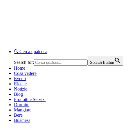
🔍
Cerca qualcosa
Search for:
Search Button
Home
Cosa vedere
Eventi
Ricette
Notizie
Blog
Prodotti e Servizi
Dormire
Mangiare
Bere
Business