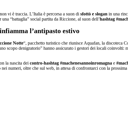
n vi è traccia. L’Italia è percorsa a suon di
sfottò e slogan
in una rinc
una “battaglia” social partita da Riccione, al suon dell’
hashtag #mach
 infiamma l’antipasto estivo
ccione Notte
“, pacchetto turistico che riunisce Aquafan, la discoteca C
no scopo denigratorio” hanno assicurato i gestori dei locali coinvolti:
con la nascita dei
contro-hashtag #machenesannoinromagna
e
#mach
nei numeri, oltre che sul web, in attesa di confrontarci con la prossima 