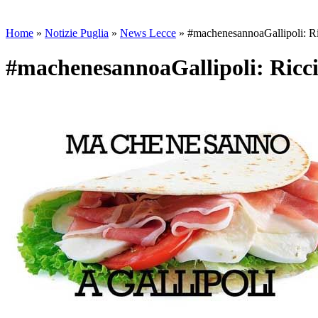
Home
»
Notizie Puglia
»
News Lecce
»
#machenesannoaGallipoli: Ri
#machenesannoaGallipoli: Ricci