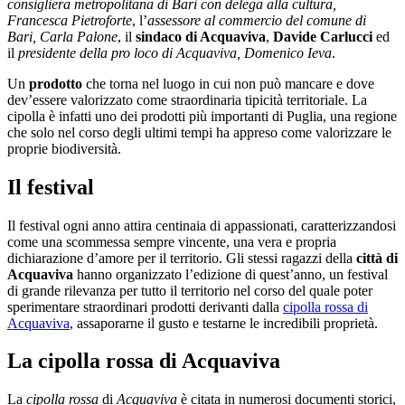
consigliera metropolitana di Bari con delega alla cultura,
Francesca Pietroforte
, l’
assessore al commercio del comune di
Bari, Carla Palone
, il
sindaco di Acquaviva
,
Davide Carlucci
ed
il
presidente della pro loco di Acquaviva, Domenico Ieva
.
Un
prodotto
che torna nel luogo in cui non può mancare e dove
dev’essere valorizzato come straordinaria tipicità territoriale. La
cipolla è infatti uno dei prodotti più importanti di Puglia, una regione
che solo nel corso degli ultimi tempi ha appreso come valorizzare le
proprie biodiversità.
Il festival
Il festival ogni anno attira centinaia di appassionati, caratterizzandosi
come una scommessa sempre vincente, una vera e propria
dichiarazione d’amore per il territorio. Gli stessi ragazzi della
città di
Acquaviva
hanno organizzato l’edizione di quest’anno, un festival
di grande rilevanza per tutto il territorio nel corso del quale poter
sperimentare straordinari prodotti derivanti dalla
cipolla rossa di
Acquaviva
, assaporarne il gusto e testarne le incredibili proprietà.
La cipolla rossa di Acquaviva
La
cipolla rossa
di
Acquaviva
è citata in numerosi documenti storici,