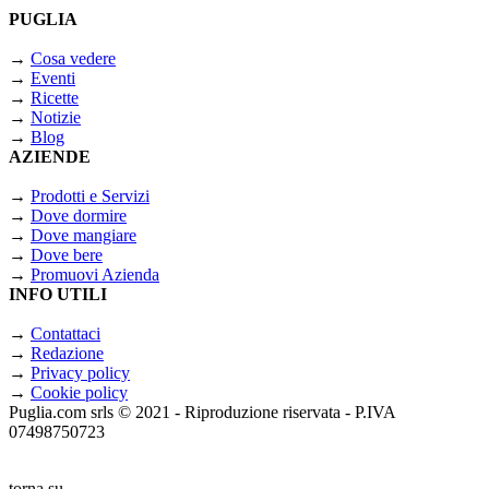
PUGLIA
→
Cosa vedere
→
Eventi
→
Ricette
→
Notizie
→
Blog
AZIENDE
→
Prodotti e Servizi
→
Dove dormire
→
Dove mangiare
→
Dove bere
→
Promuovi Azienda
INFO UTILI
→
Contattaci
→
Redazione
→
Privacy policy
→
Cookie policy
Puglia.com srls © 2021 - Riproduzione riservata - P.IVA
07498750723
torna su