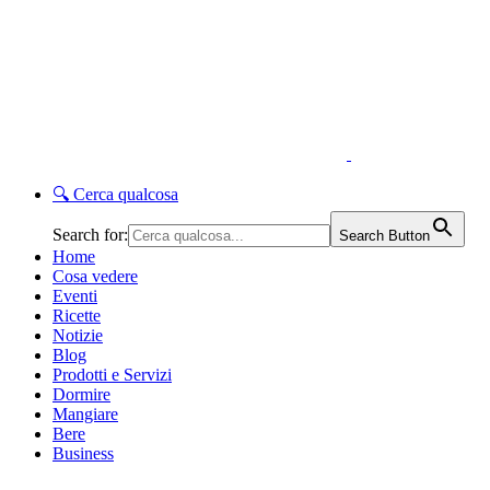
🔍
Cerca qualcosa
Search for:
Search Button
Home
Cosa vedere
Eventi
Ricette
Notizie
Blog
Prodotti e Servizi
Dormire
Mangiare
Bere
Business