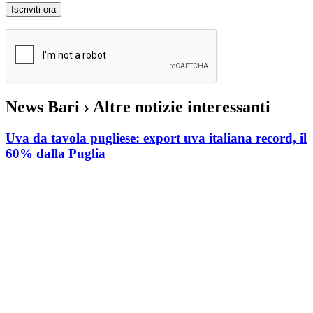
News Bari
› Altre notizie interessanti
Uva da tavola pugliese: export uva italiana record, il
60% dalla Puglia