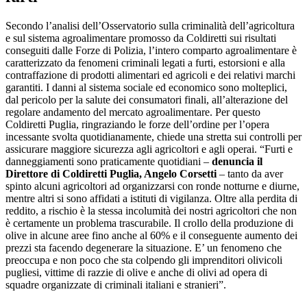
Secondo l’analisi dell’Osservatorio sulla criminalità dell’agricoltura
e sul sistema agroalimentare promosso da Coldiretti sui risultati
conseguiti dalle Forze di Polizia, l’intero comparto agroalimentare è
caratterizzato da fenomeni criminali legati a furti, estorsioni e alla
contraffazione di prodotti alimentari ed agricoli e dei relativi marchi
garantiti. I danni al sistema sociale ed economico sono molteplici,
dal pericolo per la salute dei consumatori finali, all’alterazione del
regolare andamento del mercato agroalimentare. Per questo
Coldiretti Puglia, ringraziando le forze dell’ordine per l’opera
incessante svolta quotidianamente, chiede una stretta sui controlli per
assicurare maggiore sicurezza agli agricoltori e agli operai. “Furti e
danneggiamenti sono praticamente quotidiani –
denuncia il
Direttore di Coldiretti Puglia, Angelo Corsetti
– tanto da aver
spinto alcuni agricoltori ad organizzarsi con ronde notturne e diurne,
mentre altri si sono affidati a istituti di vigilanza. Oltre alla perdita di
reddito, a rischio è la stessa incolumità dei nostri agricoltori che non
è certamente un problema trascurabile. Il crollo della produzione di
olive in alcune aree fino anche al 60% e il conseguente aumento dei
prezzi sta facendo degenerare la situazione. E’ un fenomeno che
preoccupa e non poco che sta colpendo gli imprenditori olivicoli
pugliesi, vittime di razzie di olive e anche di olivi ad opera di
squadre organizzate di criminali italiani e stranieri”.