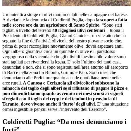
Un’autentica strage di ulivi monumentali nelle campagne del barese.
A rivelarla è la denuncia di Coldiretti Puglia, dopo la
scoperta fatta
nelle scorse ore da un agricoltore di Santo Spirito.
“Sono stati
tagliati a livello del terreno
40 rigogliosi ulivi centenari
– tuona il
Presidente di Coldiretti Puglia, Gianni Cantele – un vile atto che ha
segnato la fine dell’attività olivicola del nostro giovane socio che,
prima di poter raccogliere nuovamente olive, dovrà aspettare anni.
Ogni albero garantiva circa un quintale di olive e il paradosso
vergognoso della vicenda è che gli ulivi di inestimabile valore sono
stati tagliati per rivendersi la legna. E’ solo l’ultimo dei tanti casi,
denunciati e non, che si sono registrati nell’area attorno all’aeroporto
di Bari e nella zona tra Bitonto, Grumo e Palo. Sono mesi che
denunciamo alle Prefetture quanto accade quotidianamente nelle
aree rurali.
A Canosa e Cerignola gli olivicoltori subiscono la
minaccia del taglio degli alberi se si rifiutano di pagare il pizzo e
non dimentichiamo quanto avvenuto nei mesi scorsi ai vigneti
sfregiati con il taglio dei ceppi e dei tendoni in provincia di
Taranto, dove vivono anche il ‘furto’ degli ulivi.
E’ una situazione
ormai ingestibile per cui serve l’intervento dell’Esercito”.
Coldiretti Puglia: “Da mesi denunciamo i
furti”