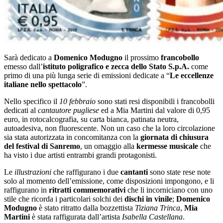
Sarà dedicato a
Domenico Modugno
il prossimo
francobollo
emesso dall’
istituto poligrafico e zecca dello Stato S.p.A.
come
primo di una più lunga serie di emissioni dedicate a “
Le eccellenze
italiane nello spettacolo
”.
Nello specifico il
10 febbraio
sono stati resi disponibili i francobolli
dedicati al
cantautore pugliese
ed a Mia Martini dal valore di 0,95
euro, in rotocalcografia, su carta bianca, patinata neutra,
autoadesiva, non fluorescente. Non un caso che la loro circolazione
sia stata autorizzata in concomitanza con la
giornata di chiusura
del festival di Sanremo
, un omaggio alla
kermesse musicale
che
ha visto i due artisti entrambi grandi protagonisti.
Le
illustrazioni
che raffigurano i due
cantanti
sono state rese note
solo al momento dell’emissione, come disposizioni impongono, e li
raffigurano in
ritratti commemorativi
che li incorniciano con uno
stile che ricorda i particolari solchi dei
dischi in vinile
;
Domenico
Modugno
è stato ritratto dalla bozzettista
Tiziana Trinca
,
Mia
Martini
è stata raffigurata dall’artista
Isabella Castellana
.