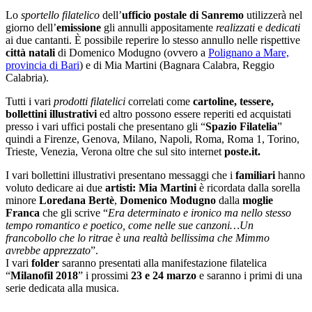
Lo
sportello filatelico
dell’
ufficio postale di Sanremo
utilizzerà nel
giorno dell’
emissione
gli annulli appositamente
realizzati
e
dedicati
ai due cantanti. È possibile reperire lo stesso annullo nelle rispettive
città natali
di Domenico Modugno (ovvero a
Polignano a Mare,
provincia di Bari
) e di Mia Martini (Bagnara Calabra, Reggio
Calabria).
Tutti i vari
prodotti filatelici
correlati come
cartoline, tessere,
bollettini illustrativi
ed altro possono essere reperiti ed acquistati
presso i vari uffici postali che presentano gli “
Spazio Filatelia
”
quindi a Firenze, Genova, Milano, Napoli, Roma, Roma 1, Torino,
Trieste, Venezia, Verona oltre che sul sito internet
poste.it.
I vari bollettini illustrativi presentano messaggi che i
familiari
hanno
voluto dedicare ai due
artisti:
Mia Martini
è ricordata dalla sorella
minore
Loredana Bertè
,
Domenico Modugno
dalla
moglie
Franca
che gli scrive “
Era determinato e ironico ma nello stesso
tempo romantico e poetico, come nelle sue canzoni…Un
francobollo che lo ritrae è una realtà bellissima che Mimmo
avrebbe apprezzato
”.
I vari
folder
saranno presentati alla manifestazione filatelica
“
Milanofil 2018
” i prossimi
23 e 24 marzo
e saranno i primi di una
serie dedicata alla musica.