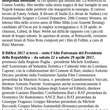
anteprima mondiale
, di cui quattro già annunciati: La tenerezza di
Gianni Amelio, film inedito sulla storia tragica di due famiglie in una
Napoli lontana dalle periferie che inaugurerà la rassegna. Il curioso
lavoro di Fanny Ardant, Il divano di Stalin (Le divan de Staline) con
Emmanuelle Seigner e Gerard Depardieu. 20th Century Women, un
intenso film dello scorso anno di Mike Mills (con Annette Bening)
candidato all’Oscar per la miglior sceneggiatura e, il 29 aprile, in
chiusura, Gifted, di Marc Webb sul difficile rapporto con i piccoli
dotati di troppo talento. In apertura di serata, al Petruzzelli, verranno
suonati brani di Nino Rota composti per i film di Fellini, a cura di
Rino Marrone.
Il Bif&st 2017 si terrà – sotto l’Alto Patronato del Presidente
della Repubblica – da sabato 22 a sabato 29 aprile 2017,
promosso dalla Regione Puglia – presidente Michele Emiliano;
dall’Assessorato all’Industria Turistica e Culturale retto da Loredana
Capone; con la collaborazione del Comune di Bari, sindaco Antonio
Decaro; prodotto dalla Fondazione Apulia Film Commission
presieduta da Maurizio Sciarra, v. presidente Giandomenico Vaccari,
direttore Antonio Parente. Sostengono anche economicamente il
Bif&st: SIAE (Società Italiana degli Autori ed Editori), direttore
generale Gaetano Blandini; Confindustria Bari e BAT presieduta da
Domenico De Bartolomeo; ANCE Bari e BAT presieduta da
Giuseppe Fragasso; Gruppo Menelao presieduto da Michele
Boccardi; Gruppo Marino Automobili (Renauto) presieduto da