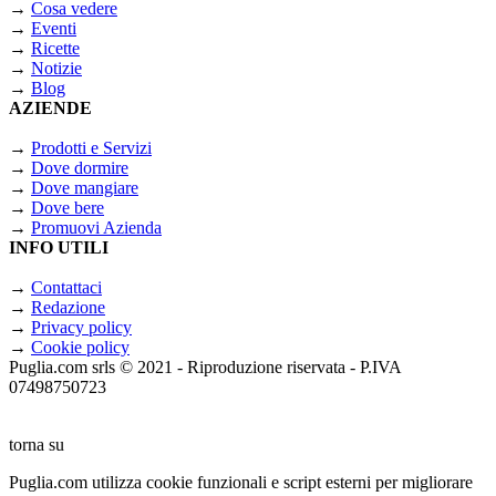
→
Cosa vedere
→
Eventi
→
Ricette
→
Notizie
→
Blog
AZIENDE
→
Prodotti e Servizi
→
Dove dormire
→
Dove mangiare
→
Dove bere
→
Promuovi Azienda
INFO UTILI
→
Contattaci
→
Redazione
→
Privacy policy
→
Cookie policy
Puglia.com srls © 2021 - Riproduzione riservata - P.IVA
07498750723
torna su
Puglia.com utilizza cookie funzionali e script esterni per migliorare