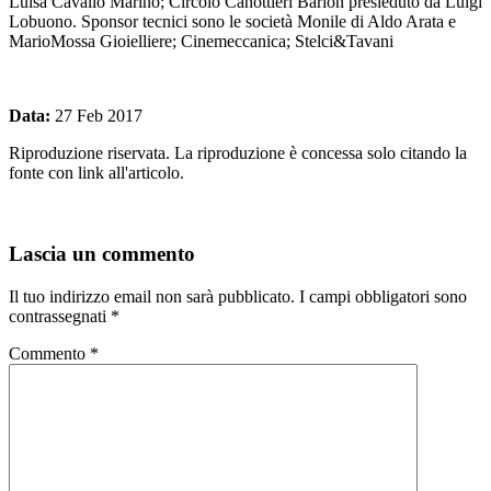
Luisa Cavallo Marino; Circolo Canottieri Barion presieduto da Luigi
Lobuono. Sponsor tecnici sono le società Monile di Aldo Arata e
MarioMossa Gioielliere; Cinemeccanica; Stelci&Tavani
Data:
27 Feb 2017
Riproduzione riservata. La riproduzione è concessa solo citando la
fonte con link all'articolo.
Lascia un commento
Il tuo indirizzo email non sarà pubblicato.
I campi obbligatori sono
contrassegnati
*
Commento
*