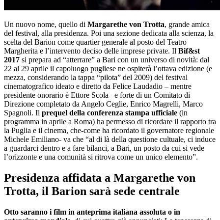
Un nuovo nome, quello di
Margarethe von Trotta
, grande amica
del festival, alla presidenza. Poi una sezione dedicata alla scienza, la
scelta del Barion come quartier generale al posto del Teatro
Margherita e l’intervento deciso delle imprese private. Il
Bif&st
2017
si prepara ad “atterrare” a Bari con un universo di novità: dal
22 al 29 aprile il capoluogo pugliese ne ospiterà l’ottava edizione (e
mezza, considerando la tappa “pilota” del 2009) del festival
cinematografico ideato e diretto da Felice Laudadio – mentre
presidente onorario è Ettore Scola –e forte di un Comitato di
Direzione completato da Angelo Ceglie, Enrico Magrelli, Marco
Spagnoli. Il
prequel della conferenza stampa ufficiale
(in
programma in aprile a Roma) ha permesso di ricordare il rapporto tra
la Puglia e il cinema, che-come ha ricordato il governatore regionale
Michele Emiliano- va che “al di là della questione cultuale, ci induce
a guardarci dentro e a fare bilanci, a Bari, un posto da cui si vede
l’orizzonte e una comunità si ritrova come un unico elemento”.
Presidenza affidata a Margarethe von
Trotta, il Barion sarà sede centrale
Otto saranno i film in anteprima italiana assoluta o in