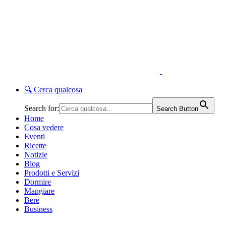
🔍
Cerca qualcosa
Search for:
Search Button
Home
Cosa vedere
Eventi
Ricette
Notizie
Blog
Prodotti e Servizi
Dormire
Mangiare
Bere
Business