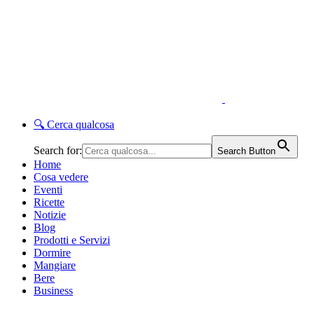
🔍
Cerca qualcosa
Search for:
Search Button
Home
Cosa vedere
Eventi
Ricette
Notizie
Blog
Prodotti e Servizi
Dormire
Mangiare
Bere
Business