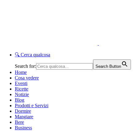
🔍
Cerca qualcosa
Search for:
Search Button
Home
Cosa vedere
Eventi
Ricette
Notizie
Blog
Prodotti e Servizi
Dormire
Mangiare
Bere
Business