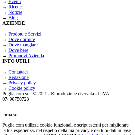
→
Eventi
→
Ricette
→
Notizie
→
Blog
AZIENDE
→
Prodotti e Servizi
→
Dove dormire
→
Dove mangiare
→
Dove bere
→
Promuovi Azienda
INFO UTILI
→
Contattaci
→
Redazione
→
Privacy policy
→
Cookie policy
Puglia.com srls © 2021 - Riproduzione riservata - P.IVA
07498750723
torna su
Puglia.com utilizza cookie funzionali e script esterni per migliorare
la tua esperienza, nel rispetto della tua privacy e dei tuoi dati in base