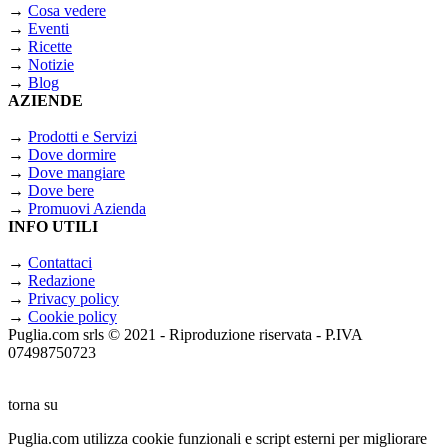
→
Cosa vedere
→
Eventi
→
Ricette
→
Notizie
→
Blog
AZIENDE
→
Prodotti e Servizi
→
Dove dormire
→
Dove mangiare
→
Dove bere
→
Promuovi Azienda
INFO UTILI
→
Contattaci
→
Redazione
→
Privacy policy
→
Cookie policy
Puglia.com srls © 2021 - Riproduzione riservata - P.IVA
07498750723
torna su
Puglia.com utilizza cookie funzionali e script esterni per migliorare