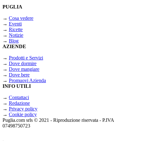
PUGLIA
→
Cosa vedere
→
Eventi
→
Ricette
→
Notizie
→
Blog
AZIENDE
→
Prodotti e Servizi
→
Dove dormire
→
Dove mangiare
→
Dove bere
→
Promuovi Azienda
INFO UTILI
→
Contattaci
→
Redazione
→
Privacy policy
→
Cookie policy
Puglia.com srls © 2021 - Riproduzione riservata - P.IVA
07498750723