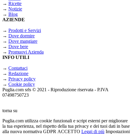
→
Ricette
→
Notizie
→
Blog
AZIENDE
→
Prodotti e Servizi
→
Dove dormire
→
Dove mangiare
→
Dove bere
→
Promuovi Azienda
INFO UTILI
→
Contattaci
→
Redazione
→
Privacy policy
→
Cookie policy
Puglia.com srls © 2021 - Riproduzione riservata - P.IVA
07498750723
torna su
Puglia.com utilizza cookie funzionali e script esterni per migliorare
la tua esperienza, nel rispetto della tua privacy e dei tuoi dati in base
alla nuova normativa GDPR
ACCETTO
Leggi di più
Impostazioni