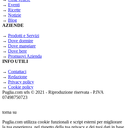
→
Eventi
→
Ricette
→
Notizie
→
Blog
AZIENDE
→
Prodotti e Servizi
→
Dove dormire
→
Dove mangiare
→
Dove bere
→
Promuovi Azienda
INFO UTILI
→
Contattaci
→
Redazione
→
Privacy policy
→
Cookie policy
Puglia.com srls © 2021 - Riproduzione riservata - P.IVA
07498750723
torna su
Puglia.com utilizza cookie funzionali e script esterni per migliorare
la tua esperienza, nel rispetto della tua privacy e dei tuoi dati in base