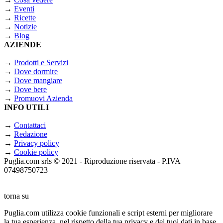
→
Eventi
→
Ricette
→
Notizie
→
Blog
AZIENDE
→
Prodotti e Servizi
→
Dove dormire
→
Dove mangiare
→
Dove bere
→
Promuovi Azienda
INFO UTILI
→
Contattaci
→
Redazione
→
Privacy policy
→
Cookie policy
Puglia.com srls © 2021 - Riproduzione riservata - P.IVA
07498750723
torna su
Puglia.com utilizza cookie funzionali e script esterni per migliorare
la tua esperienza, nel rispetto della tua privacy e dei tuoi dati in base