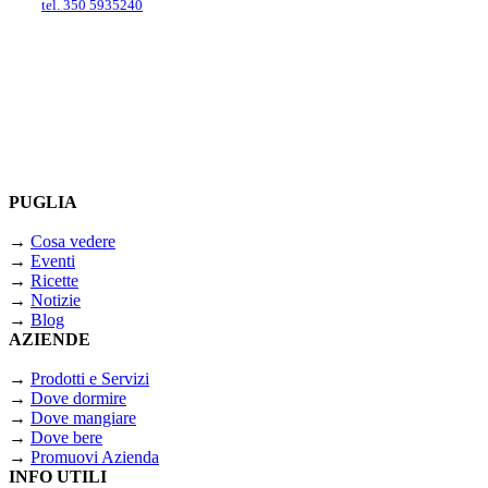
tel. 350 5935240
PUGLIA
→
Cosa vedere
→
Eventi
→
Ricette
→
Notizie
→
Blog
AZIENDE
→
Prodotti e Servizi
→
Dove dormire
→
Dove mangiare
→
Dove bere
→
Promuovi Azienda
INFO UTILI