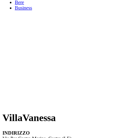
Bere
Business
VillaVanessa
INDIRIZZO