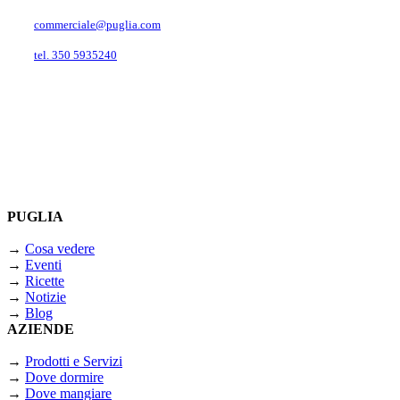
commerciale@puglia.com
tel. 350 5935240
PUGLIA
→
Cosa vedere
→
Eventi
→
Ricette
→
Notizie
→
Blog
AZIENDE
→
Prodotti e Servizi
→
Dove dormire
→
Dove mangiare