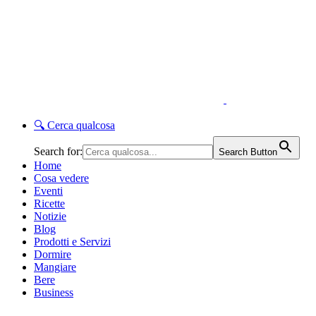
🔍
Cerca qualcosa
Search for:
Search Button
Home
Cosa vedere
Eventi
Ricette
Notizie
Blog
Prodotti e Servizi
Dormire
Mangiare
Bere
Business