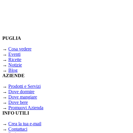
PUGLIA
→
Cosa vedere
→
Eventi
→
Ricette
→
Notizie
→
Blog
AZIENDE
→
Prodotti e Servizi
→
Dove dormire
→
Dove mangiare
→
Dove bere
→
Promuovi Azienda
INFO UTILI
→
Crea la tua e-mail
→
Contattaci