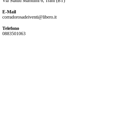
Via Statuti Marittimi 6, Trani (BT)
E-Mail
corradorosadeiventi@libero.it
Telefono
0883501063