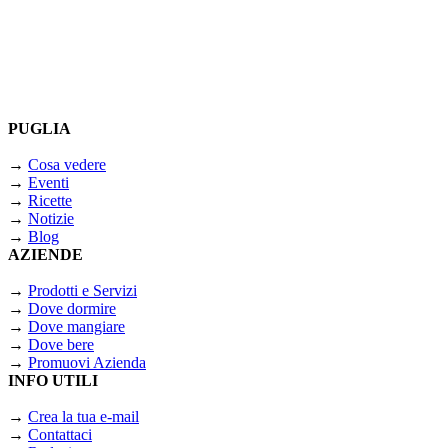
PUGLIA
→
Cosa vedere
→
Eventi
→
Ricette
→
Notizie
→
Blog
AZIENDE
→
Prodotti e Servizi
→
Dove dormire
→
Dove mangiare
→
Dove bere
→
Promuovi Azienda
INFO UTILI
→
Crea la tua e-mail
→
Contattaci