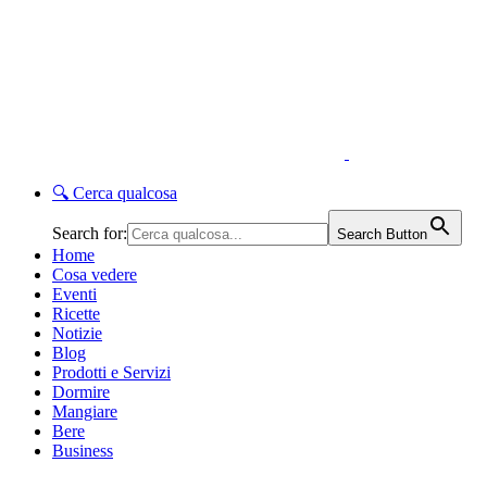
🔍
Cerca qualcosa
Search for:
Search Button
Home
Cosa vedere
Eventi
Ricette
Notizie
Blog
Prodotti e Servizi
Dormire
Mangiare
Bere
Business