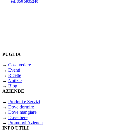
tel. 350 5935240
PUGLIA
→
Cosa vedere
→
Eventi
→
Ricette
→
Notizie
→
Blog
AZIENDE
→
Prodotti e Servizi
→
Dove dormire
→
Dove mangiare
→
Dove bere
→
Promuovi Azienda
INFO UTILI