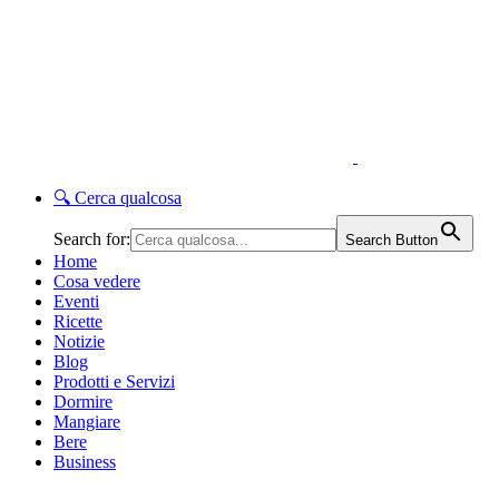
🔍
Cerca qualcosa
Search for:
Search Button
Home
Cosa vedere
Eventi
Ricette
Notizie
Blog
Prodotti e Servizi
Dormire
Mangiare
Bere
Business