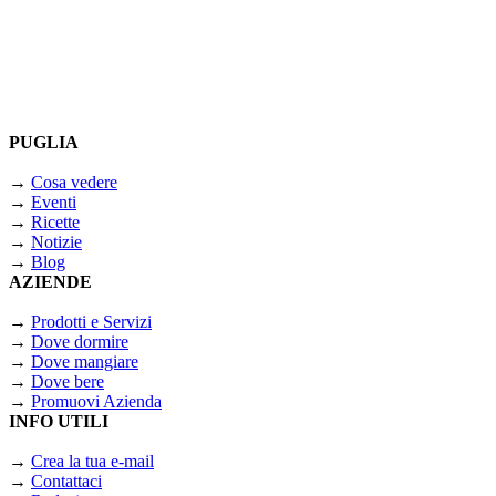
PUGLIA
→
Cosa vedere
→
Eventi
→
Ricette
→
Notizie
→
Blog
AZIENDE
→
Prodotti e Servizi
→
Dove dormire
→
Dove mangiare
→
Dove bere
→
Promuovi Azienda
INFO UTILI
→
Crea la tua e-mail
→
Contattaci