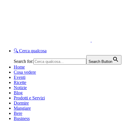
🔍
Cerca qualcosa
Search for:
Search Button
Home
Cosa vedere
Eventi
Ricette
Notizie
Blog
Prodotti e Servizi
Dormire
Mangiare
Bere
Business