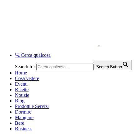
🔍
Cerca qualcosa
Search for:
Search Button
Home
Cosa vedere
Eventi
Ricette
Notizie
Blog
Prodotti e Servizi
Dormire
Mangiare
Bere
Business