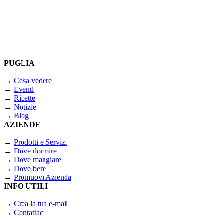
PUGLIA
→
Cosa vedere
→
Eventi
→
Ricette
→
Notizie
→
Blog
AZIENDE
→
Prodotti e Servizi
→
Dove dormire
→
Dove mangiare
→
Dove bere
→
Promuovi Azienda
INFO UTILI
→
Crea la tua e-mail
→
Contattaci