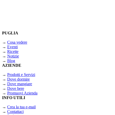
PUGLIA
→
Cosa vedere
→
Eventi
→
Ricette
→
Notizie
→
Blog
AZIENDE
→
Prodotti e Servizi
→
Dove dormire
→
Dove mangiare
→
Dove bere
→
Promuovi Azienda
INFO UTILI
→
Crea la tua e-mail
→
Contattaci