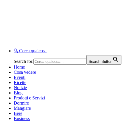
🔍
Cerca qualcosa
Search for:
Search Button
Home
Cosa vedere
Eventi
Ricette
Notizie
Blog
Prodotti e Servizi
Dormire
Mangiare
Bere
Business