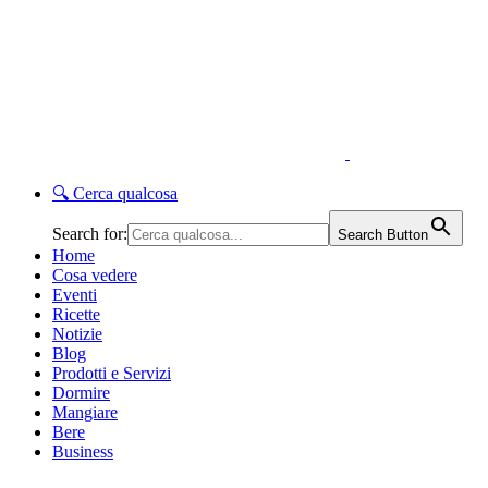
🔍
Cerca qualcosa
Search for:
Search Button
Home
Cosa vedere
Eventi
Ricette
Notizie
Blog
Prodotti e Servizi
Dormire
Mangiare
Bere
Business