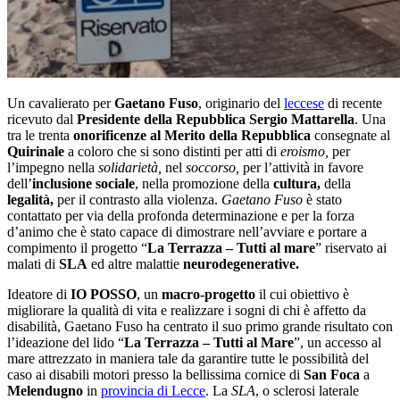
Un cavalierato per
Gaetano Fuso
, originario del
leccese
di recente
ricevuto dal
Presidente della Repubblica Sergio Mattarella
. Una
tra le trenta
onorificenze al Merito della Repubblica
consegnate al
Quirinale
a coloro che si sono distinti per atti di
eroismo,
per
l’impegno nella
solidarietà,
nel
soccorso,
per l’attività in favore
dell’
inclusione sociale
, nella promozione della
cultura,
della
legalità,
per il contrasto alla violenza.
Gaetano Fuso
è stato
contattato per via della profonda determinazione e per la forza
d’animo che è stato capace di dimostrare nell’avviare e portare a
compimento il progetto “
La Terrazza – Tutti al mare
” riservato ai
malati di
SLA
ed altre malattie
neurodegenerative.
Ideatore di
IO POSSO
, un
macro-progetto
il cui obiettivo è
migliorare la qualità di vita e realizzare i sogni di chi è affetto da
disabilità, Gaetano Fuso ha centrato il suo primo grande risultato con
l’ideazione del lido “
La Terrazza – Tutti al Mare
”, un accesso al
mare attrezzato in maniera tale da garantire tutte le possibilità del
caso ai disabili motori presso la bellissima cornice di
San Foca
a
Melendugno
in
provincia di Lecce
. La
SLA
, o sclerosi laterale