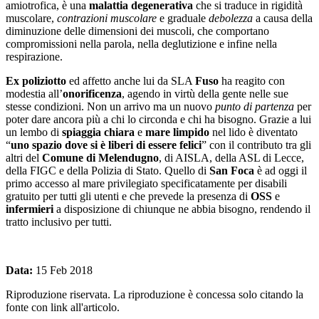
amiotrofica, è una
malattia degenerativa
che si traduce in rigidità
muscolare,
contrazioni muscolare
e graduale
debolezza
a causa della
diminuzione delle dimensioni dei muscoli, che comportano
compromissioni nella parola, nella deglutizione e infine nella
respirazione.
Ex poliziotto
ed affetto anche lui da SLA
Fuso
ha reagito con
modestia all’
onorificenza
, agendo in virtù della gente nelle sue
stesse condizioni. Non un arrivo ma un nuovo
punto di partenza
per
poter dare ancora più a chi lo circonda e chi ha bisogno. Grazie a lui
un lembo di
spiaggia chiara
e
mare limpido
nel lido è diventato
“
uno spazio dove si è liberi di essere felici
” con il contributo tra gli
altri del
Comune di Melendugno
, di AISLA, della ASL di Lecce,
della FIGC e della Polizia di Stato. Quello di
San Foca
è ad oggi il
primo accesso al mare privilegiato specificatamente per disabili
gratuito per tutti gli utenti e che prevede la presenza di
OSS
e
infermieri
a disposizione di chiunque ne abbia bisogno, rendendo il
tratto inclusivo per tutti.
Data:
15 Feb 2018
Riproduzione riservata. La riproduzione è concessa solo citando la
fonte con link all'articolo.