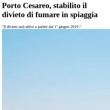
Porto Cesareo, stabilito il
divieto di fumare in spiaggia
“Il divieto sarà attivo a partire dal 1° giugno 2019.”