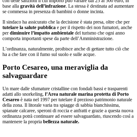
con delle sanzioni il cui importo può variare dai 25 ai 500 euro, in
base alla
gravità dell’infrazione
. La stessa è destinata ad aumentare
se commessa in presenza di bambini o donne incinta.
Il sindaco ha assicurato che la decisione è stata presa, oltre che per
tutelare la salute pubblica
e per il rispetto dei non fumatori, anche
per
diminuire l’impatto ambientale
del turismo che ogni anno
comporta importanti spese da parte dell’Amministrazione.
L’ordinanza, naturalmente, proibisce anche di gettare tutto ciò che
ha a che fare con il fumo sul suolo e sulle acque.
Porto Cesareo, una meraviglia da
salvaguardare
Un mare dalle sfumature cristalline con fondali bassi e trasparenti
adatti allo snorkeling,
l’Area naturale marina protetta di Porto
Cesareo
è nata nel 1997 per tutelare il prezioso patrimonio naturale
della zona. Il litorale varia tra spiagge di sabbia bianchissima,
spianate calcaree, speroni di roccia e anfratti e grazie a questa nuova
ordinanza potrà continuare ad essere salvaguardato, riuscendo così a
mantenere la propria
bellezza naturale.