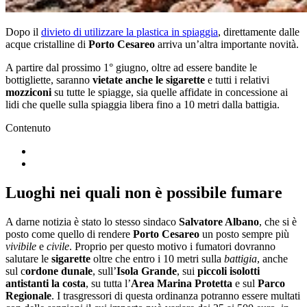
Dopo il
divieto di utilizzare la plastica in spiaggia
, direttamente dalle
acque cristalline di
Porto Cesareo
arriva un’altra importante novità.
A partire dal prossimo 1° giugno, oltre ad essere bandite le
bottigliette, saranno
vietate anche le sigarette
e tutti i relativi
mozziconi
su tutte le spiagge, sia quelle affidate in concessione ai
lidi che quelle sulla spiaggia libera fino a 10 metri dalla battigia.
Contenuto
Luoghi nei quali non è possibile fumare
A darne notizia è stato lo stesso sindaco
Salvatore Albano
, che si è
posto come quello di rendere
Porto Cesareo
un posto sempre più
vivibile
e
civile
. Proprio per questo motivo i fumatori dovranno
salutare le
sigarette
oltre che entro i 10 metri sulla
battigia
, anche
sul c
ordone dunale
, sull’
Isola Grande
, sui
piccoli isolotti
antistanti la costa
, su tutta l’
Area Marina Protetta
e sul
Parco
Regionale
. I trasgressori di questa ordinanza potranno essere multati