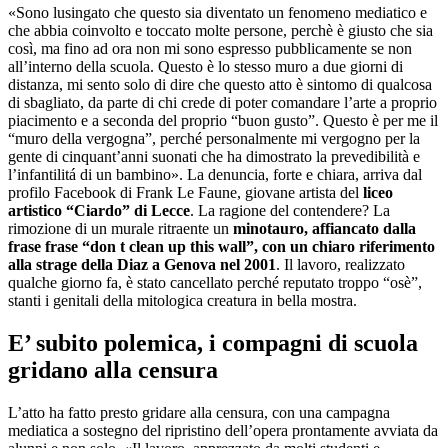
«Sono lusingato che questo sia diventato un fenomeno mediatico e
che abbia coinvolto e toccato molte persone, perchè è giusto che sia
così, ma fino ad ora non mi sono espresso pubblicamente se non
all’interno della scuola. Questo è lo stesso muro a due giorni di
distanza, mi sento solo di dire che questo atto è sintomo di qualcosa
di sbagliato, da parte di chi crede di poter comandare l’arte a proprio
piacimento e a seconda del proprio “buon gusto”. Questo è per me il
“muro della vergogna”, perché personalmente mi vergogno per la
gente di cinquant’anni suonati che ha dimostrato la prevedibilità e
l’infantilitá di un bambino». La denuncia, forte e chiara, arriva dal
profilo Facebook di Frank Le Faune, giovane artista del
liceo
artistico “Ciardo” di Lecce
. La ragione del contendere? La
rimozione di un murale ritraente un
minotauro, affiancato dalla
frase frase “don t clean up this wall”, con un chiaro riferimento
alla strage della Diaz a Genova nel 2001
. Il lavoro, realizzato
qualche giorno fa, è stato cancellato perché reputato troppo “osè”,
stanti i genitali della mitologica creatura in bella mostra.
E’ subito polemica, i compagni di scuola
gridano alla censura
L’atto ha fatto presto gridare alla censura, con una campagna
mediatica a sostegno del ripristino dell’opera prontamente avviata da