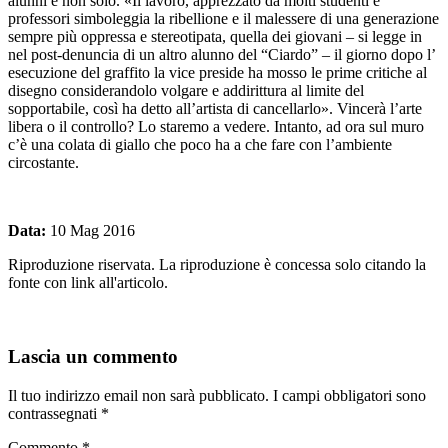
alunni e non solo. «Il lavoro, apprezzato da molti studenti e
professori simboleggia la ribellione e il malessere di una generazione
sempre più oppressa e stereotipata, quella dei giovani – si legge in
nel post-denuncia di un altro alunno del “Ciardo” – il giorno dopo l’
esecuzione del graffito la vice preside ha mosso le prime critiche al
disegno considerandolo volgare e addirittura al limite del
sopportabile, così ha detto all’artista di cancellarlo». Vincerà l’arte
libera o il controllo? Lo staremo a vedere. Intanto, ad ora sul muro
c’è una colata di giallo che poco ha a che fare con l’ambiente
circostante.
Data:
10 Mag 2016
Riproduzione riservata. La riproduzione è concessa solo citando la
fonte con link all'articolo.
Lascia un commento
Il tuo indirizzo email non sarà pubblicato.
I campi obbligatori sono
contrassegnati
*
Commento
*