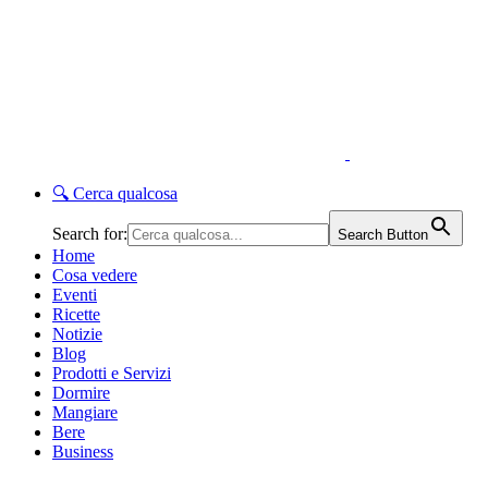
🔍
Cerca qualcosa
Search for:
Search Button
Home
Cosa vedere
Eventi
Ricette
Notizie
Blog
Prodotti e Servizi
Dormire
Mangiare
Bere
Business