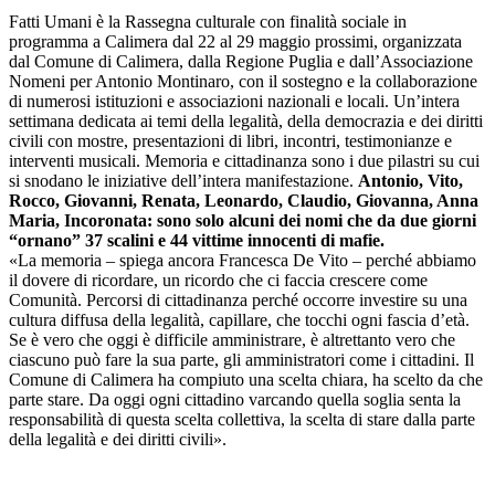
Fatti Umani è la Rassegna culturale con finalità sociale in
programma a Calimera dal 22 al 29 maggio prossimi, organizzata
dal Comune di Calimera, dalla Regione Puglia e dall’Associazione
Nomeni per Antonio Montinaro, con il sostegno e la collaborazione
di numerosi istituzioni e associazioni nazionali e locali. Un’intera
settimana dedicata ai temi della legalità, della democrazia e dei diritti
civili con mostre, presentazioni di libri, incontri, testimonianze e
interventi musicali. Memoria e cittadinanza sono i due pilastri su cui
si snodano le iniziative dell’intera manifestazione.
Antonio, Vito,
Rocco, Giovanni, Renata, Leonardo, Claudio, Giovanna, Anna
Maria, Incoronata: sono solo alcuni dei nomi che da due giorni
“ornano” 37 scalini e 44 vittime innocenti di mafie.
«La memoria – spiega ancora Francesca De Vito – perché abbiamo
il dovere di ricordare, un ricordo che ci faccia crescere come
Comunità. Percorsi di cittadinanza perché occorre investire su una
cultura diffusa della legalità, capillare, che tocchi ogni fascia d’età.
Se è vero che oggi è difficile amministrare, è altrettanto vero che
ciascuno può fare la sua parte, gli amministratori come i cittadini. Il
Comune di Calimera ha compiuto una scelta chiara, ha scelto da che
parte stare. Da oggi ogni cittadino varcando quella soglia senta la
responsabilità di questa scelta collettiva, la scelta di stare dalla parte
della legalità e dei diritti civili».