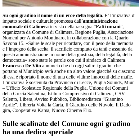
Su ogni gradino il nome di un eroe della legalità
. E’ l’iniziativa di
impatto sociale e culturale promossa dall’
amministrazione
comunale di Calimera
in vista della rassegna “
Fatti umani
”,
organizzata da Comune di Calimera, Regione Puglia, Associazione
Nomeni per Antonio Montinaro, in collaborazione con la Quarto
Savona 15. «Salire le scale per ricordare, con il peso della memoria
e l’impegno della scelta, il sacrificio compiuto da tanti e assunto da
questa amministrazione in nome della giustizia, della legalità, della
democrazia» sono state le parole con cui il sindaco di Calimera
Francesca De Vito
annuncia che da oggi salire i gradini che
portano al Municipio avrà anche un altro valore giacché su ciascuno
di essi è riportato il nome di una delle vittime innocenti delle mafie.
L’iniziativa è sostenuta da Provincia di Lecce, Puglia Sounds, Miur
– Ufficio Scolastico Regionale della Puglia, Unione dei Comuni
della Grecìa Salentina, Istituto Comprensivo di Calimera, CSV
Salento, Libera, Avviso Pubblico, Bibliomediateca “Giannino
Aprile”, Libreria Volta la Carta, Il Giardino delle Nuvole, Il Dado
gira, Cooperativa Kama, Nuovo Cinema Elio.
Sulle scalinate del Comune ogni gradino
ha una dedica speciale